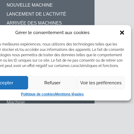
NOUVELLE MACHINE
LANCEMENT DE L’ACTIVITÉ
ARRIVÉE DES MACHINES
ARCHIVES
Gérer le consentement aux cookies
(1)
juillet 2022
les meilleures expériences, nous utilisons des technologies telles que les
 stocker et/ou accéder aux informations des appareils. Le fait de consentir
(1)
décembre 2021
ologies nous permettra de traiter des données telles que le comportement
n ou les ID uniques sur ce site. Le fait de ne pas consentir ou de retirer son
(1)
juillet 2021
 peut avoir un effet négatif sur certaines caractéristiques et fonctions.
(2)
mai 2021
CATÉGORIES
cepter
Refuser
Voir les préférences
Lancement
Politique de cookies
Mentions légales
Machine
Nouveautés