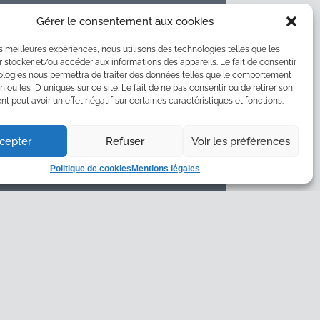
(1)
juillet 2022
Gérer le consentement aux cookies
(1)
décembre 2021
les meilleures expériences, nous utilisons des technologies telles que les
(1)
juillet 2021
 stocker et/ou accéder aux informations des appareils. Le fait de consentir
ologies nous permettra de traiter des données telles que le comportement
(2)
mai 2021
n ou les ID uniques sur ce site. Le fait de ne pas consentir ou de retirer son
CATÉGORIES
 peut avoir un effet négatif sur certaines caractéristiques et fonctions.
Lancement
cepter
Refuser
Voir les préférences
Machine
Politique de cookies
Mentions légales
Nouveautés