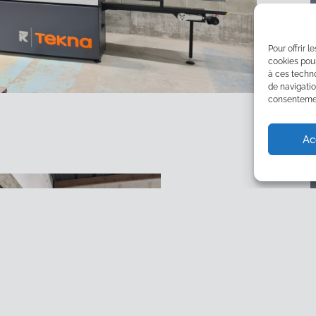
Pour offrir 
cookies pour
à ces techn
de navigatio
consentement
Ac